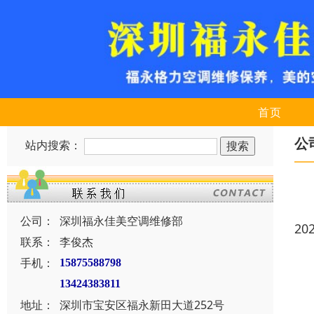
首页
公
站内搜索：
公司：
深圳福永佳美空调维修部
20
联系：
李俊杰
手机：
15875588798
13424383811
地址：
深圳市宝安区福永新田大道252号