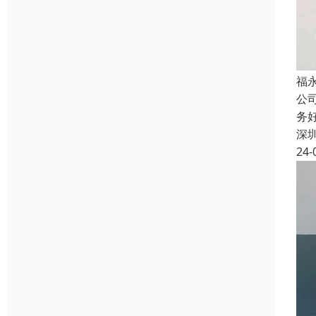
福
公
务
深
24-