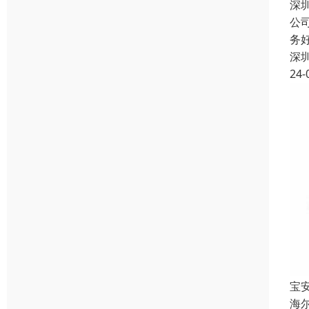
深
公
务
深
24-
宝
海