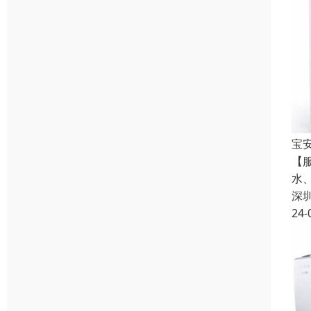
宝
【
水
深
24-