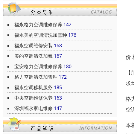
福永格力空调维修保养
142
福永美的空调清洗加雪种
176
福永空调维修安装
168
美的空调清洗加氟
167
价
宝安格力空调维修保养
180
【
格力空调清洗加雪种
172
求
福永空调移机服务
185
中央空调维修保养
163
格
深圳福永家电维修
147
空
本