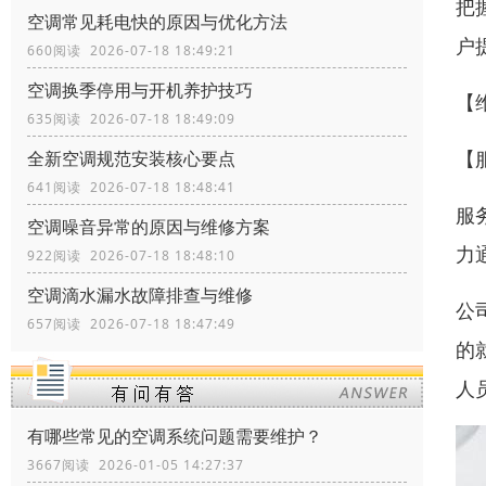
把
空调常见耗电快的原因与优化方法
户
660阅读 2026-07-18 18:49:21
空调换季停用与开机养护技巧
【
635阅读 2026-07-18 18:49:09
【
全新空调规范安装核心要点
641阅读 2026-07-18 18:48:41
服
空调噪音异常的原因与维修方案
力
922阅读 2026-07-18 18:48:10
空调滴水漏水故障排查与维修
公
657阅读 2026-07-18 18:47:49
的
人
有哪些常见的空调系统问题需要维护？
3667阅读 2026-01-05 14:27:37