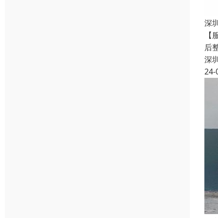
深
【
后
深
24-