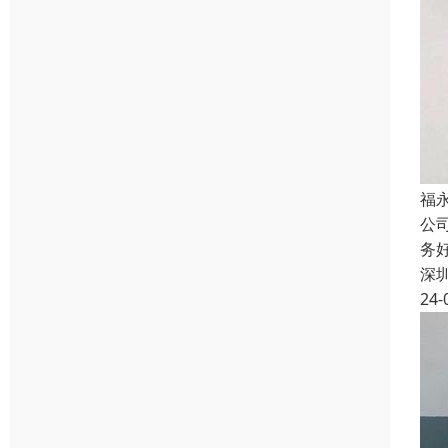
福
公
务
深
24-