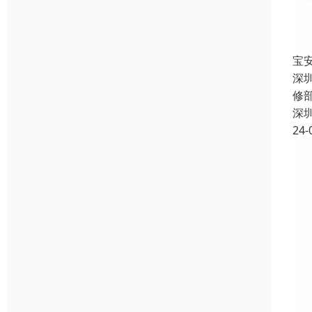
宝
深
修
深
24-