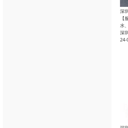
深
【
水
深
24-
深