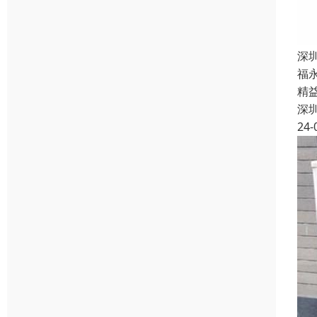
深
福
精
深
24-