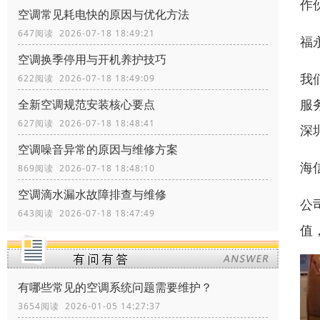
作
空调常见耗电快的原因与优化方法
647阅读 2026-07-18 18:49:21
福
空调换季停用与开机养护技巧
我
622阅读 2026-07-18 18:49:09
服
全新空调规范安装核心要点
627阅读 2026-07-18 18:48:41
深
空调噪音异常的原因与维修方案
海
869阅读 2026-07-18 18:48:10
空调滴水漏水故障排查与维修
公
643阅读 2026-07-18 18:47:49
值
有哪些常见的空调系统问题需要维护？
3654阅读 2026-01-05 14:27:37