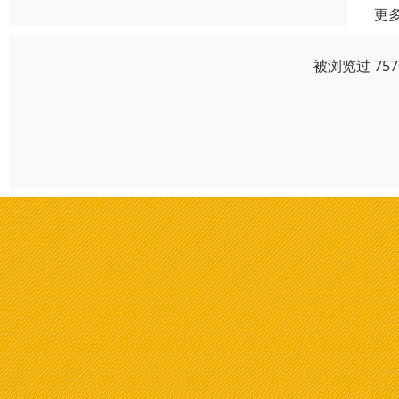
更
被浏览过 75